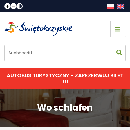
AUTOBUS TURYSTYCZNY - ZAREZERWUJ BILET
!!!
Wo schlafen