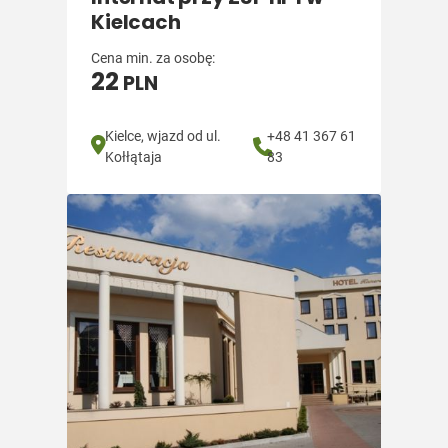
Kielcach
Cena min. za osobę:
22
PLN
Kielce, wjazd od ul.
+48 41 367 61
Kołłątaja
83