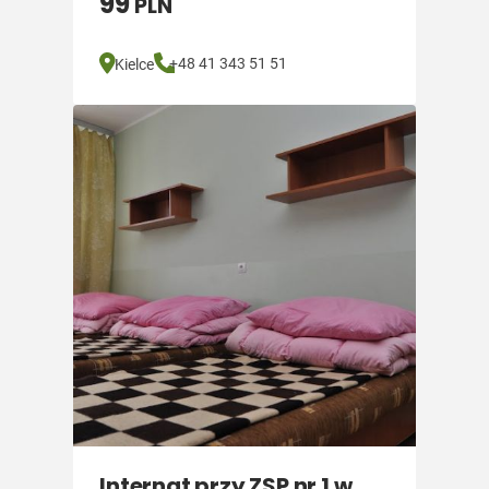
99
PLN
+48 41 343 51 51
Kielce
Internat przy ZSP nr 1 w