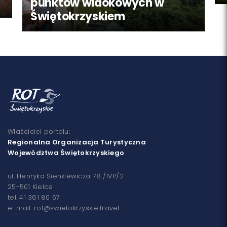
punktów widokowych w
Świętokrzyskiem
Właściciel portalu:
Regionalna Organizacja Turystyczna
Województwa Świętokrzyskiego
ul. Henryka Sienkiewicza 78 /IVP/2
25-501 Kielce
tel. 41 361 80 57
e-mail: rot@swietokrzyskie.travel