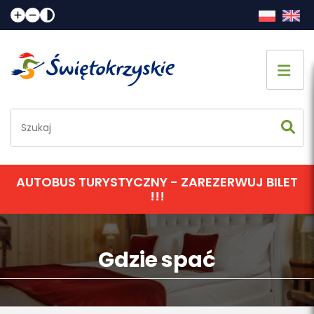
Strona główna
Co zobaczyć
Jak spędzić czas
AUTOBUS TURYSTYCZNY - ZAREZERWUJ BILET
!!!
Gdzie spać
Gdzie zjeść
Gdzie spać
Informacje praktyczne
Kalendarz imprez