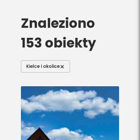
Do pobrania
Znaleziono
Interaktywna mapa
153 obiekty
Kontakt
Kielce i okolice