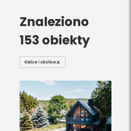
Do pobrania
Znaleziono
Interaktywna mapa
153 obiekty
Kontakt
Kielce i okolice