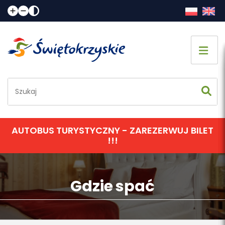
Strona główna
Co zobaczyć
Jak spędzić czas
AUTOBUS TURYSTYCZNY - ZAREZERWUJ BILET
!!!
Gdzie spać
Gdzie zjeść
Gdzie spać
Informacje praktyczne
Kalendarz imprez