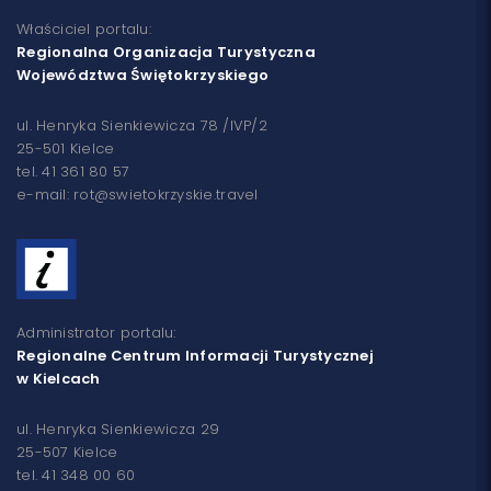
Właściciel portalu:
Regionalna Organizacja Turystyczna
Województwa Świętokrzyskiego
ul. Henryka Sienkiewicza 78 /IVP/2
25-501 Kielce
tel. 41 361 80 57
e-mail: rot@swietokrzyskie.travel
Administrator portalu:
Regionalne Centrum Informacji Turystycznej
w Kielcach
ul. Henryka Sienkiewicza 29
25-507 Kielce
tel. 41 348 00 60