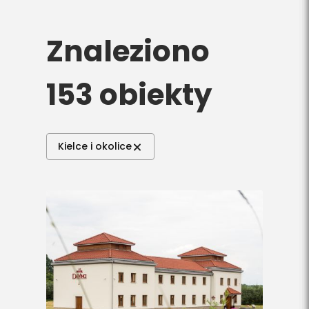
Do pobrania
Znaleziono
Interaktywna mapa
153 obiekty
Kontakt
Kielce i okolice