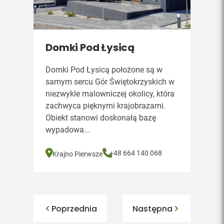
Domki Pod Łysicą
Domki Pod Łysicą położone są w
samym sercu Gór Świętokrzyskich w
niezwykle malowniczej okolicy, która
zachwyca pięknymi krajobrazami.
Obiekt stanowi doskonałą bazę
wypadowa...
+48 664 140 068
Krajno Pierwsze
Poprzednia
Następna