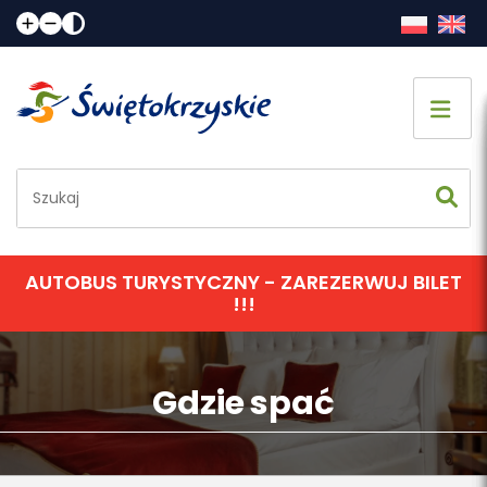
Strona główna
Co zobaczyć
Jak spędzić czas
AUTOBUS TURYSTYCZNY - ZAREZERWUJ BILET
!!!
Gdzie spać
Gdzie zjeść
Gdzie spać
Informacje praktyczne
Kalendarz imprez