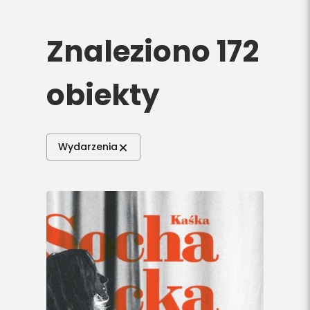
Do pobrania
Znaleziono 172
Interaktywna mapa
obiekty
Kontakt
Wydarzenia