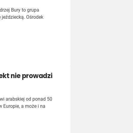
rzej Bury to grupa
ę jeździecką. Ośrodek
kt nie prowadzi
rwi arabskiej od ponad 50
w Europie, a może i na