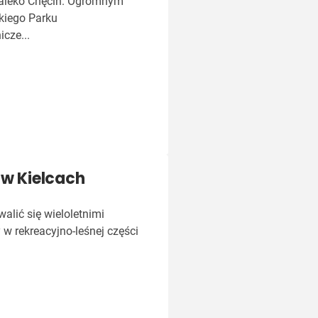
edaleko Chęcin. Ogromnym
ckiego Parku
cze...
 w Kielcach
alić się wieloletnimi
 w rekreacyjno-leśnej części