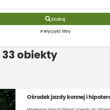
Szukaj
Wyczyść filtry
 33 obiekty
Ośrodek jazdy konnej i hipote
Hipoterapia daje możliwość powrotu do zdrowia