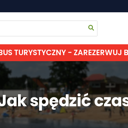
US TURYSTYCZNY - ZAREZERWUJ BIL
Strona 
Co zoba
Jak spędzić cza
Jak spęd
Gdzie s