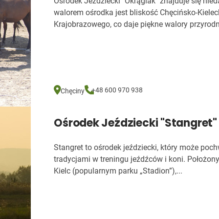
Ośrodek Jeździecki "Okrąglak" znajduje się ni
walorem ośrodka jest bliskość Chęcińsko-Kiele
Krajobrazowego, co daje piękne walory przyrodni
+48 600 970 938
Chęciny
Ośrodek Jeździecki "Stangret"
Stangret to ośrodek jeździecki, który może pochw
tradycjami w treningu jeźdźców i koni. Położony
Kielc (popularnym parku „Stadion”),...