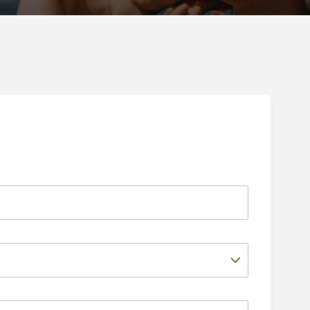
eść
je praktyczne
z imprez
ania
tywna mapa