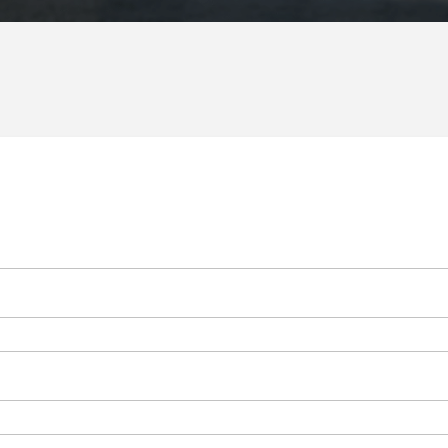
Gdzie zj
Informac
Kalendar
Do pobr
Interak
Kontakt