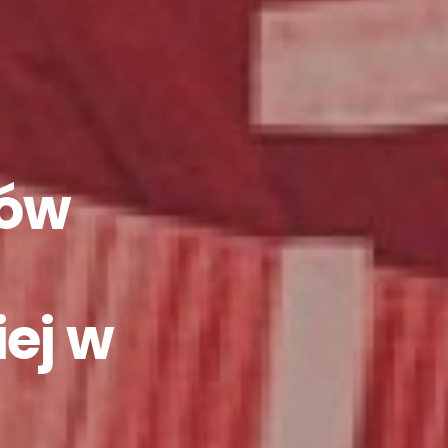
iów
ej w