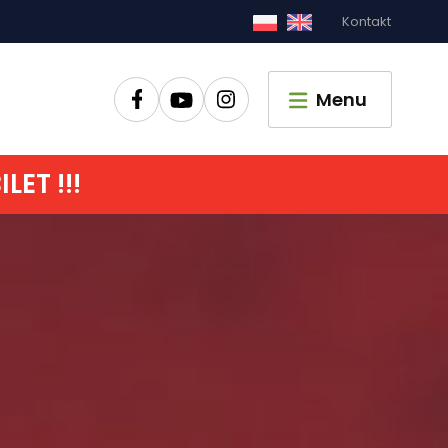
Kontakt
Zamknij
Menu
ET !!!
główna
czyć
zić czas
pać