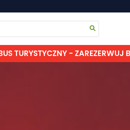
US TURYSTYCZNY - ZAREZERWUJ BIL
Strona 
Co zoba
Jak spęd
Gdzie s