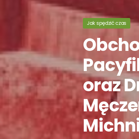
Jak spędzić czas
Obcho
Pacyfi
oraz D
Męczeń
Michn