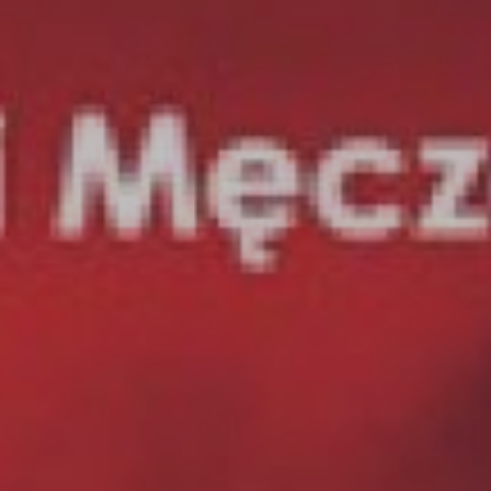
eść
je praktyczne
z imprez
ania
tywna mapa