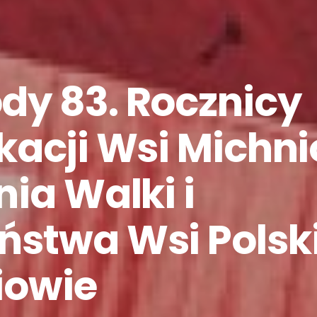
dy 83. Rocznicy
kacji Wsi Michn
nia Walki i
stwa Wsi Polski
iowie