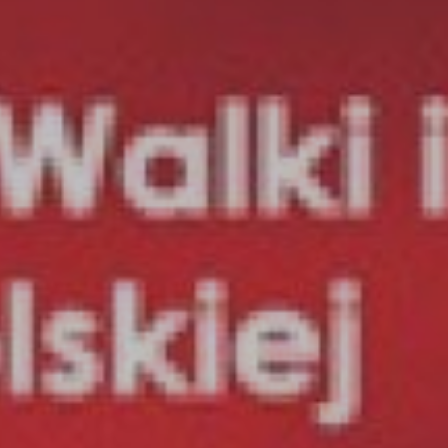
Gdzie zj
Informac
Kalendar
Do pobr
Interak
Kontakt