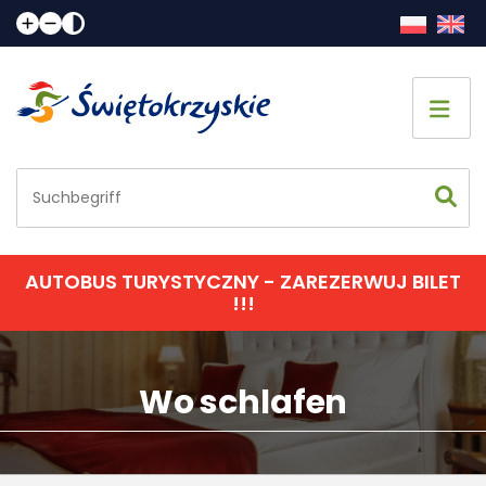
AUTOBUS TURYSTYCZNY - ZAREZERWUJ BILET
!!!
Wo schlafen