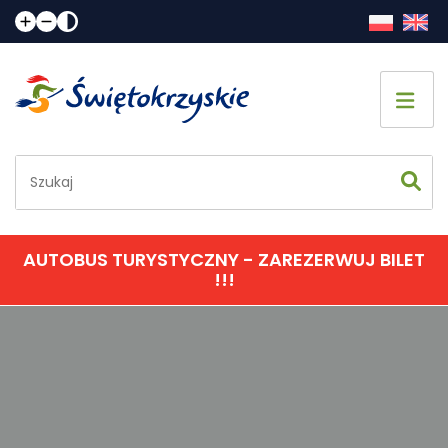
Strona główna
Co zobaczyć
Jak spędzić czas
AUTOBUS TURYSTYCZNY - ZAREZERWUJ BILET
!!!
Gdzie spać
Gdzie zjeść
Informacje praktyczne
Kalendarz imprez