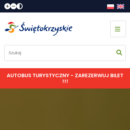
Strona główna
Co zobaczyć
Jak spędzić czas
AUTOBUS TURYSTYCZNY - ZAREZERWUJ BILET
!!!
Gdzie spać
Gdzie zjeść
Informacje praktyczne
Kalendarz imprez