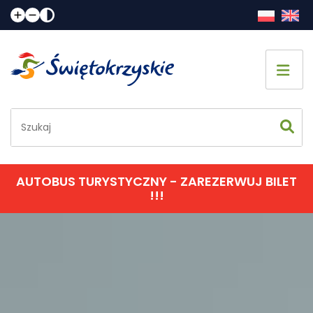
Strona główna
Co zobaczyć
Jak spędzić czas
AUTOBUS TURYSTYCZNY - ZAREZERWUJ BILET
!!!
Gdzie spać
Gdzie zjeść
Informacje praktyczne
Kalendarz imprez