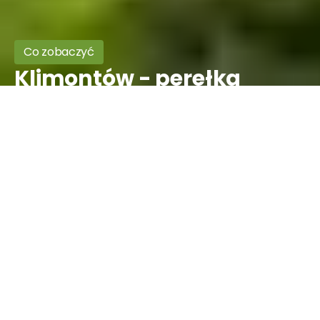
Co zobaczyć
Klimontów - perełka
Sandomierszczyzny
Lokalizacja
Powiat:
Powiat sandomierski
Dane kontaktowe
Gmina:
Klimontów
Telefon:
+48 601 760 948