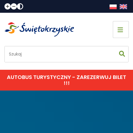
Strona główna
Co zobaczyć
Jak spędzić czas
AUTOBUS TURYSTYCZNY - ZAREZERWUJ BILET
!!!
Gdzie spać
Gdzie zjeść
Informacje praktyczne
Kalendarz imprez