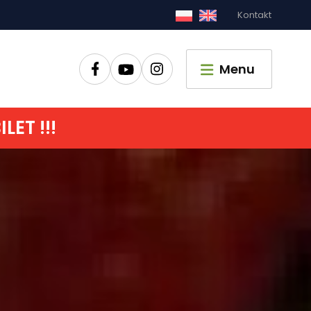
Kontakt
Zamknij
Menu
ET !!!
główna
czyć
zić czas
pać