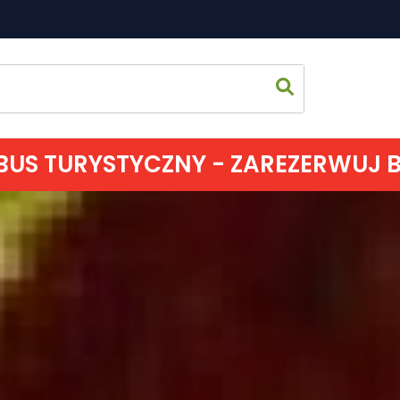
US TURYSTYCZNY - ZAREZERWUJ BIL
Strona 
Co zoba
Jak spęd
Gdzie s