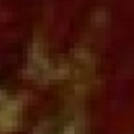
Gdzie zj
Informac
Kalendar
Do pobr
Interak
Kontakt