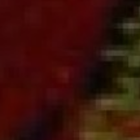
eść
je praktyczne
z imprez
ania
tywna mapa