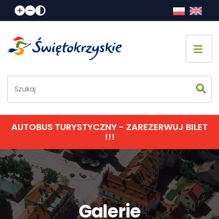
Strona główna
Co zobaczyć
Jak spędzić czas
AUTOBUS TURYSTYCZNY - ZAREZERWUJ BILET
!!!
Gdzie spać
Gdzie zjeść
Informacje praktyczne
Galerie
Kalendarz imprez