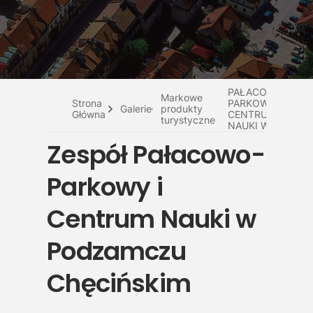
Do pobrania
Interaktywna mapa
ZESPÓŁ
Kontakt
PAŁACOWO-
Markowe
Strona
PARKOWY I
Galerie
produkty
Główna
CENTRUM
turystyczne
NAUKI W
PODZAMCZ...
Zespół Pałacowo-
Parkowy i
Centrum Nauki w
Podzamczu
Chęcińskim