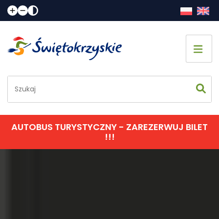
Strona główna
Co zobaczyć
Jak spędzić czas
AUTOBUS TURYSTYCZNY - ZAREZERWUJ BILET
!!!
Gdzie spać
Gdzie zjeść
Informacje praktyczne
Kalendarz imprez