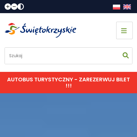
Strona główna
Co zobaczyć
Jak spędzić czas
AUTOBUS TURYSTYCZNY - ZAREZERWUJ BILET
!!!
Gdzie spać
Gdzie zjeść
Informacje praktyczne
Kalendarz imprez