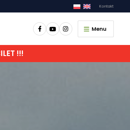
Kontakt
Zamknij
Menu
ET !!!
główna
czyć
zić czas
pać