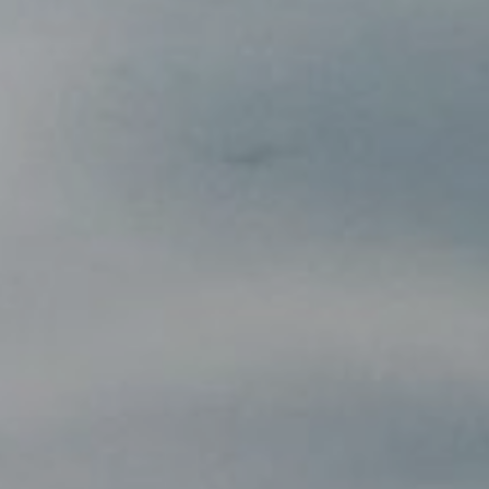
Gdzie zj
Informac
Kalendar
Do pobr
Interak
Kontakt