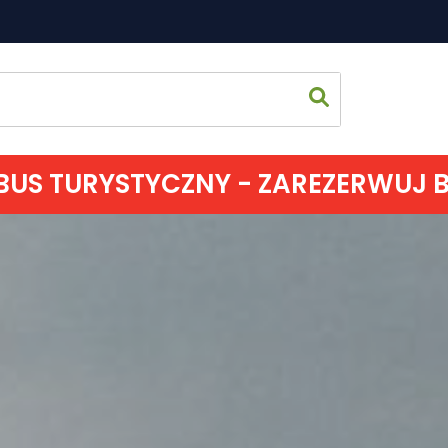
US TURYSTYCZNY - ZAREZERWUJ BIL
Strona 
Co zoba
Jak spęd
Gdzie s