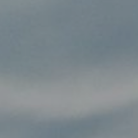
eść
je praktyczne
z imprez
ania
tywna mapa