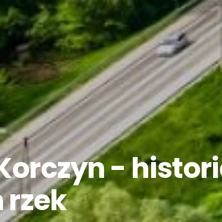
orczyn - histor
 rzek