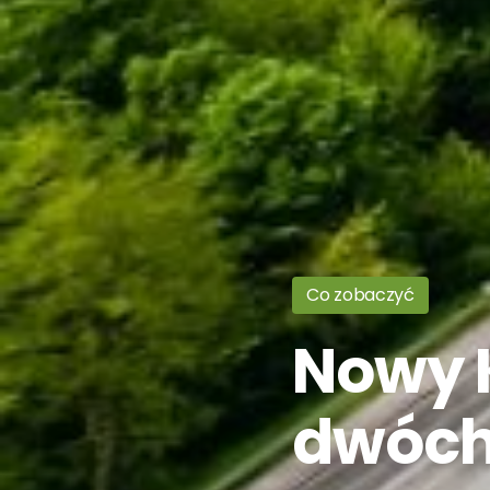
Co zobaczyć
Nowy K
dwóch