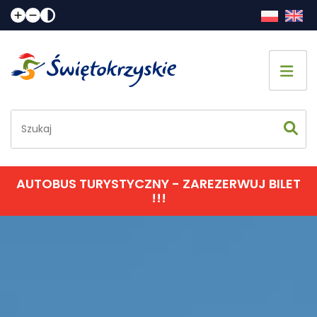
Strona główna
Co zobaczyć
Jak spędzić czas
AUTOBUS TURYSTYCZNY - ZAREZERWUJ BILET
!!!
Gdzie spać
Gdzie zjeść
Informacje praktyczne
Kalendarz imprez