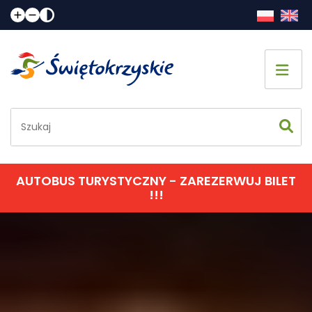
Strona główna
Co zobaczyć
Jak spędzić czas
AUTOBUS TURYSTYCZNY - ZAREZERWUJ BILET
!!!
Gdzie spać
Gdzie zjeść
Informacje praktyczne
Kalendarz imprez