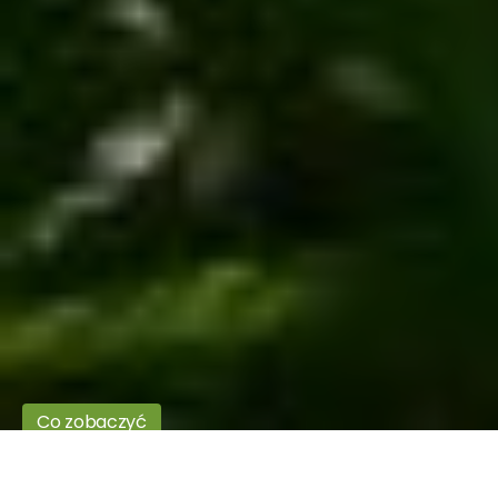
Co zobaczyć
Rezerwat Skowronno