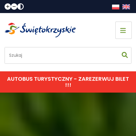
Strona główna
Co zobaczyć
Jak spędzić czas
AUTOBUS TURYSTYCZNY - ZAREZERWUJ BILET
!!!
Gdzie spać
Gdzie zjeść
Informacje praktyczne
Kalendarz imprez