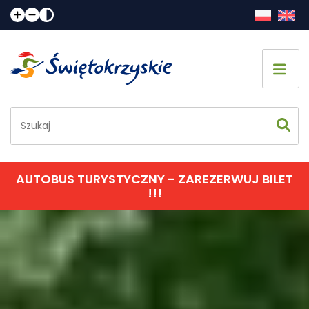
Strona główna
Co zobaczyć
Jak spędzić czas
AUTOBUS TURYSTYCZNY - ZAREZERWUJ BILET
!!!
Gdzie spać
Gdzie zjeść
Informacje praktyczne
Kalendarz imprez