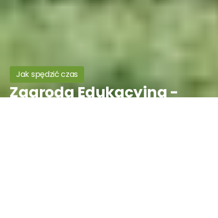
Jak spędzić czas
Zagroda Edukacyjna -
Ostoja Dworska
Informacje ogólne
Rodzaj
Bliżej natury, Edukacyjne,