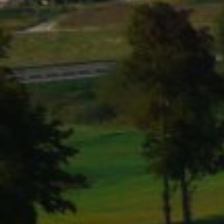
eść
je praktyczne
z imprez
ania
tywna mapa