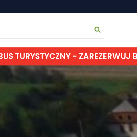
US TURYSTYCZNY - ZAREZERWUJ BIL
Strona 
Co zoba
Jak spęd
Gdzie s