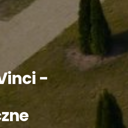
inci -
czne