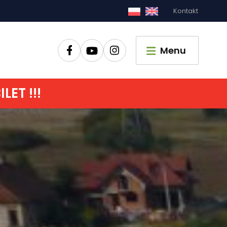
Kontakt
Zamknij
Menu
ET !!!
główna
czyć
zić czas
pać