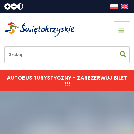
Strona główna
Co zobaczyć
Jak spędzić czas
AUTOBUS TURYSTYCZNY - ZAREZERWUJ BILET
!!!
Gdzie spać
Gdzie zjeść
Informacje praktyczne
Kalendarz imprez