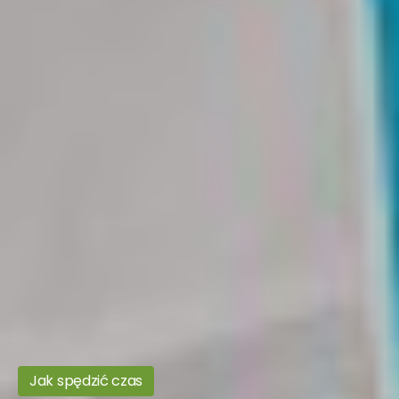
Jak spędzić czas