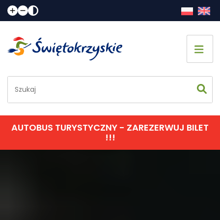
Strona główna
Co zobaczyć
Jak spędzić czas
AUTOBUS TURYSTYCZNY - ZAREZERWUJ BILET
!!!
Gdzie spać
Gdzie zjeść
Informacje praktyczne
Kalendarz imprez