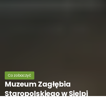
Co zobaczyć
Muzeum Zagłębia
Staropolskiego w Sielpi
(nieczynne do odwołania)