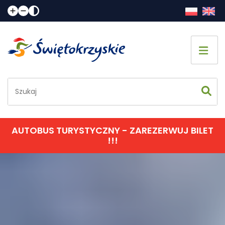
Strona główna
Co zobaczyć
Jak spędzić czas
AUTOBUS TURYSTYCZNY - ZAREZERWUJ BILET
!!!
Gdzie spać
Gdzie zjeść
Informacje praktyczne
Kalendarz imprez