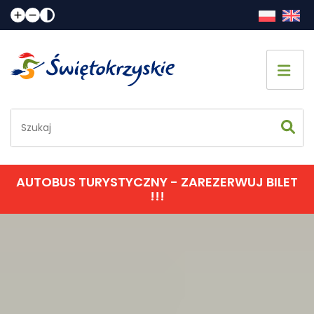
Strona główna
Co zobaczyć
Jak spędzić czas
AUTOBUS TURYSTYCZNY - ZAREZERWUJ BILET
!!!
Gdzie spać
Gdzie zjeść
Informacje praktyczne
Kalendarz imprez