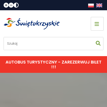
Strona główna
Co zobaczyć
Jak spędzić czas
AUTOBUS TURYSTYCZNY - ZAREZERWUJ BILET
!!!
Gdzie spać
Gdzie zjeść
Informacje praktyczne
Kalendarz imprez