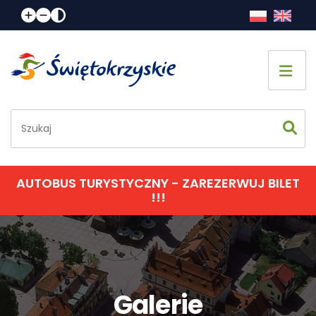
Strona główna
Co zobaczyć
Jak spędzić czas
AUTOBUS TURYSTYCZNY - ZAREZERWUJ BILET
!!!
Gdzie spać
Gdzie zjeść
Informacje praktyczne
Galerie
Kalendarz imprez