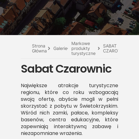
Do pobrania
Interaktywna mapa
Kontakt
Markowe
Strona
SABAT
Galerie
produkty
Główna
CZAROWNIC
turystyczne
Sabat Czarownic
Największe atrakcje turystyczne
regionu, które co roku wzbogacają
swoją ofertę, abyście mogli w pełni
skorzystać z pobytu w Świetokrzyskim.
Wśród nich zamki, pałace, kompleksy
basenów, centra edukacyjne, które
zapewniają interaktywną zabawę i
niezapomniane wrażenia.