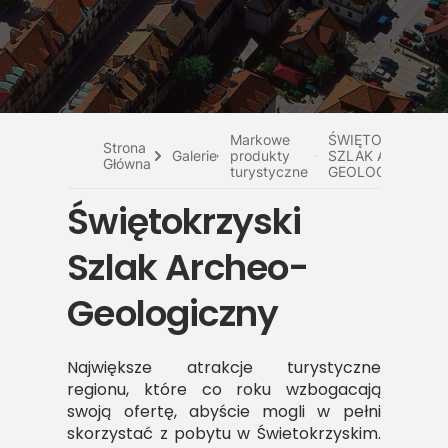
Do pobrania
Interaktywna mapa
Kontakt
Markowe
ŚWIĘTOKRZYSKI
Strona
Galerie
produkty
SZLAK ARCHEO-
Główna
turystyczne
GEOLOGICZNY
Świętokrzyski
Szlak Archeo-
Geologiczny
Największe atrakcje turystyczne
regionu, które co roku wzbogacają
swoją ofertę, abyście mogli w pełni
skorzystać z pobytu w Świetokrzyskim.