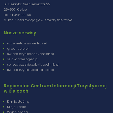
ul. Henryka Sienkiewicza 29
25-507 Kielce
tel. 41 348 00 60
e-mail: informacja@swietokrzyskie.travel
Nasze serwisy
rot.swietokrzyskie.travel
greenvelo.pl
swietokrzyskieconvention.pl
szlakarcheogeo.pl
swietokrzyskiezabytkitechniki.pl
swietokrzyskiszlakliteracki.pl
Regionalne Centrum Informacji Turystycznej
w Kielcach
Kim jesteśmy
Misje i cele
Współpraca