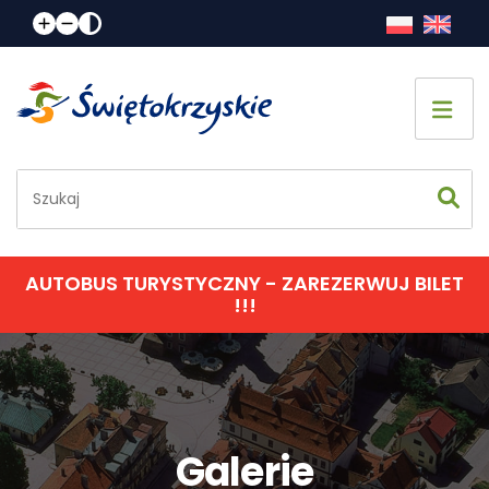
Strona główna
Co zobaczyć
Jak spędzić czas
AUTOBUS TURYSTYCZNY - ZAREZERWUJ BILET
!!!
Gdzie spać
Gdzie zjeść
Informacje praktyczne
Galerie
Kalendarz imprez