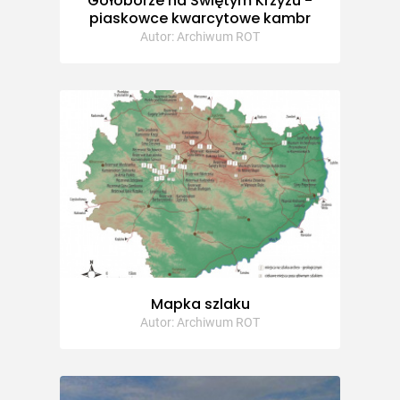
Gołoborze na Świętym Krzyżu -
piaskowce kwarcytowe kambr
Autor: Archiwum ROT
Mapka szlaku
Autor: Archiwum ROT