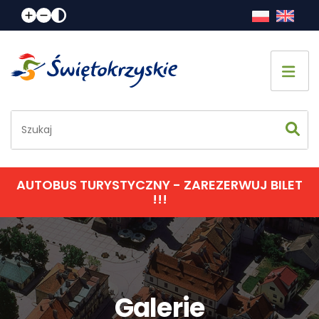
Strona główna
Co zobaczyć
Jak spędzić czas
AUTOBUS TURYSTYCZNY - ZAREZERWUJ BILET
!!!
Gdzie spać
Gdzie zjeść
Informacje praktyczne
Galerie
Kalendarz imprez