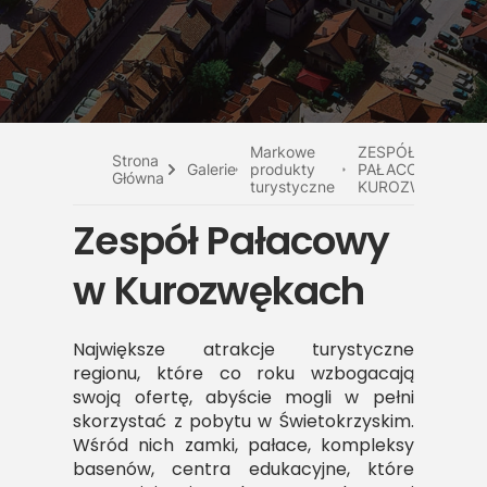
Do pobrania
Interaktywna mapa
Kontakt
Markowe
ZESPÓŁ
Strona
Galerie
produkty
PAŁACOWY W
Główna
turystyczne
KUROZWĘKACH
Zespół Pałacowy
w Kurozwękach
Największe atrakcje turystyczne
regionu, które co roku wzbogacają
swoją ofertę, abyście mogli w pełni
skorzystać z pobytu w Świetokrzyskim.
Wśród nich zamki, pałace, kompleksy
basenów, centra edukacyjne, które