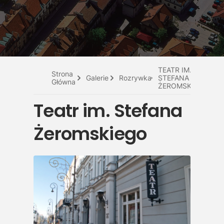
Do pobrania
Interaktywna mapa
Kontakt
TEATR IM.
Strona
Galerie
Rozrywka
STEFANA
Główna
ŻEROMSKIEGO
Teatr im. Stefana
Żeromskiego