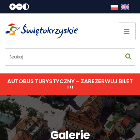
Strona główna
Co zobaczyć
Jak spędzić czas
AUTOBUS TURYSTYCZNY - ZAREZERWUJ BILET
!!!
Gdzie spać
Gdzie zjeść
Informacje praktyczne
Galerie
Kalendarz imprez