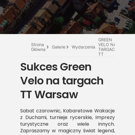
Do pobrania
Interaktywna mapa
SUKCES
Kontakt
GREEN
Strona
VELO NA
Galerie
Wydarzenia
Główna
TARGACH
TT
WARSAW
Sukces Green
Velo na targach
TT Warsaw
Sabat czarownic, Kabaretowe Wakacje
z Duchami, turnieje rycerskie, imprezy
turystyczne oraz wiele innych.
Zapraszamy w magiczny świat legend,