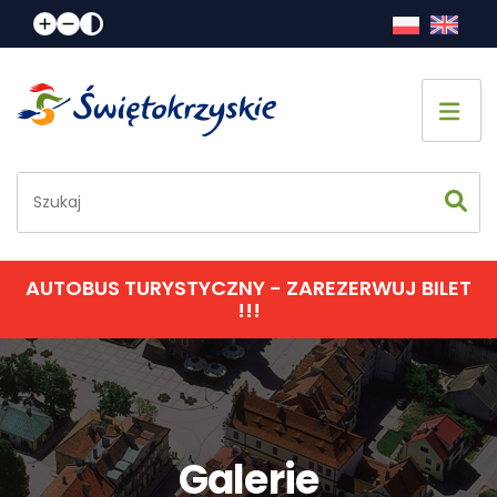
Strona główna
Co zobaczyć
Jak spędzić czas
AUTOBUS TURYSTYCZNY - ZAREZERWUJ BILET
!!!
Gdzie spać
Gdzie zjeść
Informacje praktyczne
Galerie
Kalendarz imprez