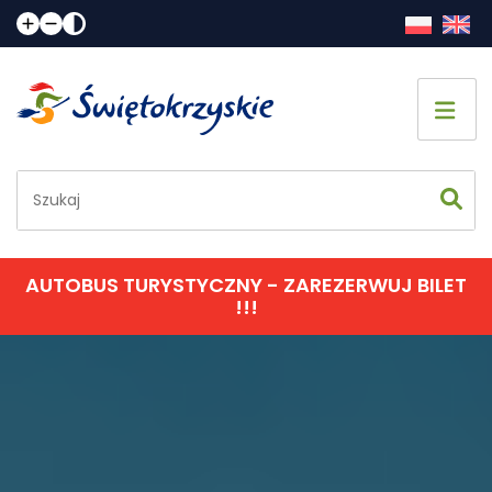
Strona główna
Co zobaczyć
Jak spędzić czas
AUTOBUS TURYSTYCZNY - ZAREZERWUJ BILET
!!!
Gdzie spać
Gdzie zjeść
Informacje praktyczne
Kalendarz imprez