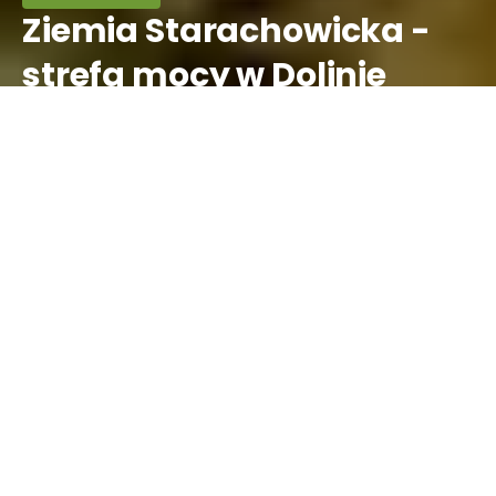
Ziemia Starachowicka -
strefa mocy w Dolinie
Kamiennej
Północny kraniec
województwa
świętokrzyskiego oraz jego