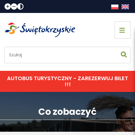
Strona główna
Co zobaczyć
Jak spędzić czas
AUTOBUS TURYSTYCZNY - ZAREZERWUJ BILET
!!!
Gdzie spać
Gdzie zjeść
Co zobaczyć
Informacje praktyczne
Kalendarz imprez