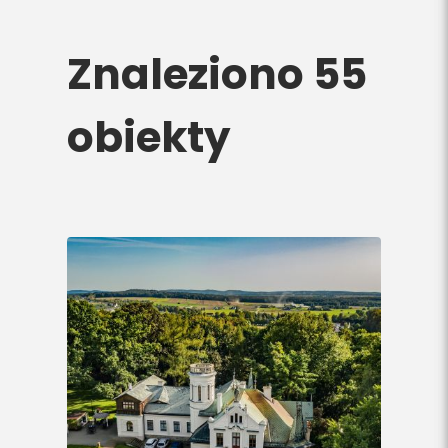
Do pobrania
Znaleziono 55
Interaktywna mapa
obiekty
Kontakt