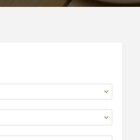
eść
je praktyczne
z imprez
ania
tywna mapa