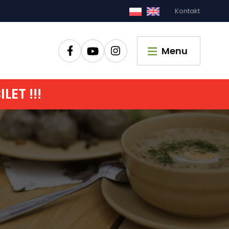
Kontakt
Zamknij
Menu
ET !!!
główna
czyć
zić czas
pać