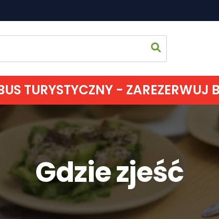
US TURYSTYCZNY - ZAREZERWUJ BIL
Strona 
Co zoba
Gdzie zjeść
Jak spęd
Gdzie s