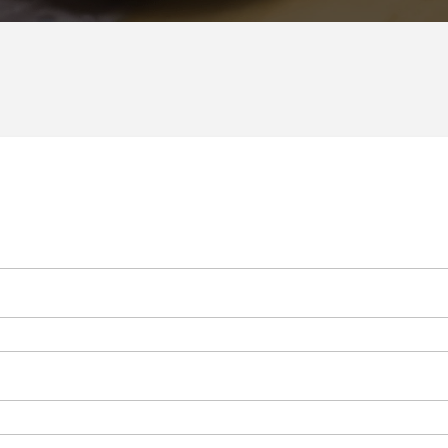
Gdzie zj
Informac
Kalendar
Do pobr
Interak
Kontakt