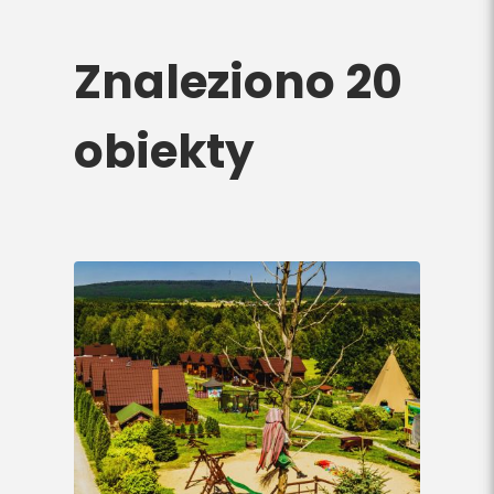
Do pobrania
Znaleziono 20
Interaktywna mapa
obiekty
Kontakt