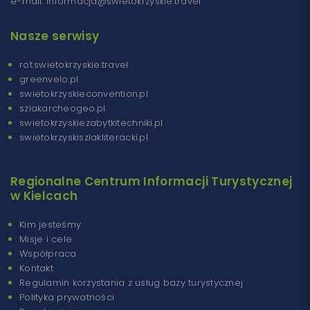
e-mail: informacja@swietokrzyskie.travel
Nasze serwisy
rot.swietokrzyskie.travel
greenvelo.pl
swietokrzyskieconvention.pl
szlakarcheogeo.pl
swietokrzyskiezabytkitechniki.pl
swietokrzyskiszlakliteracki.pl
Regionalne Centrum Informacji Turystycznej
w Kielcach
Kim jesteśmy
Misje i cele
Współpraca
Kontakt
Regulamin korzystania z usług bazy turystycznej
Polityka prywatności