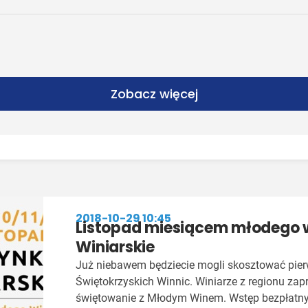
Zobacz więcej
2018-10-29 10:45
Listopad miesiącem młodego w
Winiarskie
Już niebawem będziecie mogli skosztować pie
Świętokrzyskich Winnic. Winiarze z regionu zap
świętowanie z Młodym Winem. Wstęp bezpłatny