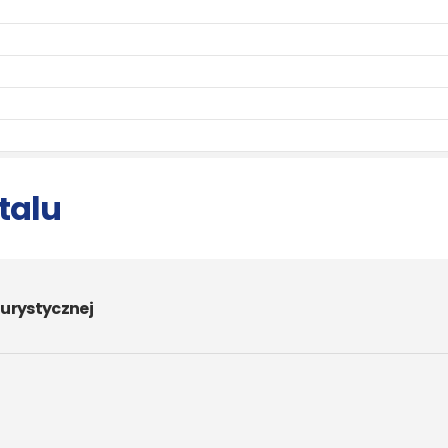
talu
urystycznej