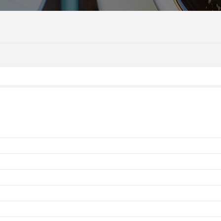
Gdzie zj
Informac
Kalendar
Do pobr
Interak
Kontakt