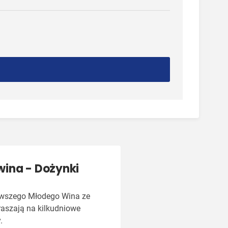
ina - Dożynki
rwszego Młodego Wina ze
raszają na kilkudniowe
.