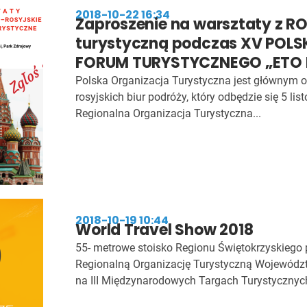
2018-10-22 16:34
Zaproszenie na warsztaty z 
turystyczną podczas XV POL
FORUM TURYSTYCZNEGO „ETO 
Polska Organizacja Turystyczna jest głównym 
rosyjskich biur podróży, który odbędzie się 5 lis
Regionalna Organizacja Turystyczna...
2018-10-19 10:44
World Travel Show 2018
55- metrowe stoisko Regionu Świętokrzyskiego
Regionalną Organizację Turystyczną Województ
na III Międzynarodowych Targach Turystycznych