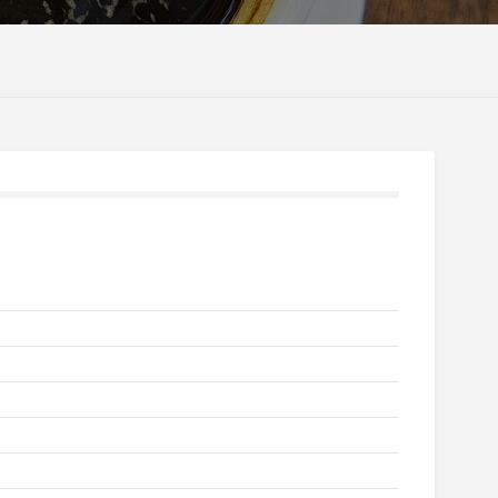
eść
je praktyczne
z imprez
ania
tywna mapa