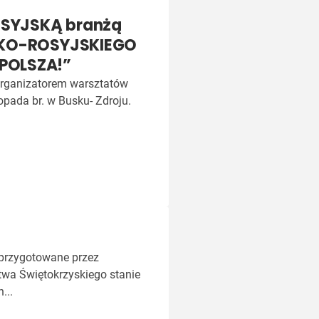
ROSYJSKĄ branżą
SKO-ROSYJSKIEGO
POLSZA!”
organizatorem warsztatów
topada br. w Busku- Zdroju.
 przygotowane przez
wa Świętokrzyskiego stanie
...