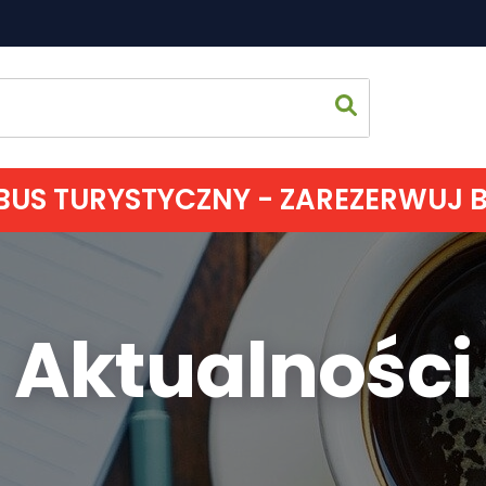
US TURYSTYCZNY - ZAREZERWUJ BIL
Strona 
Aktualności
Co zoba
Jak spęd
Gdzie s