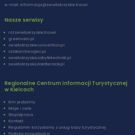
e-mail: informacja@swietokrzyskie.travel
Nasze serwisy
rot.swietokrzyskie.travel
greenvelo.pl
swietokrzyskieconvention.pl
szlakarcheogeo.pl
swietokrzyskiezabytkitechniki.pl
swietokrzyskiszlakliteracki.pl
Regionalne Centrum Informacji Turystycznej
w Kielcach
Kim jesteśmy
Misje i cele
Współpraca
Kontakt
Regulamin korzystania z usług bazy turystycznej
Polityka prywatności