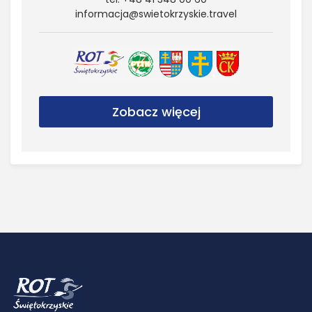
informacja@​swietokrzyskie.​travel
Zobacz więcej