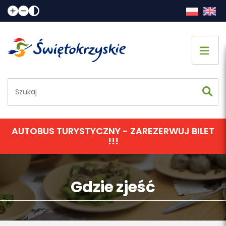
Strona główna
Co zobaczyć
Jak spędzić czas
AUTOBUS TURYSTYCZNY - ZAREZERWUJ BILET
!!!
Gdzie spać
Gdzie zjeść
Gdzie zjeść
Informacje praktyczne
Kalendarz imprez