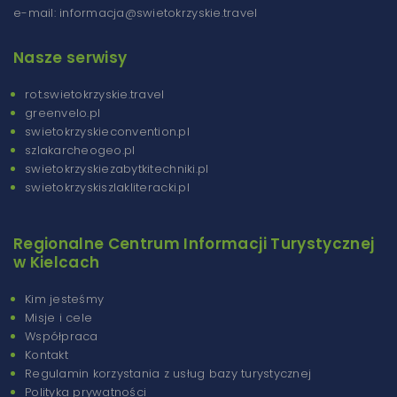
e-mail: informacja@swietokrzyskie.travel
Nasze serwisy
rot.swietokrzyskie.travel
greenvelo.pl
swietokrzyskieconvention.pl
szlakarcheogeo.pl
swietokrzyskiezabytkitechniki.pl
swietokrzyskiszlakliteracki.pl
Regionalne Centrum Informacji Turystycznej
w Kielcach
Kim jesteśmy
Misje i cele
Współpraca
Kontakt
Regulamin korzystania z usług bazy turystycznej
Polityka prywatności