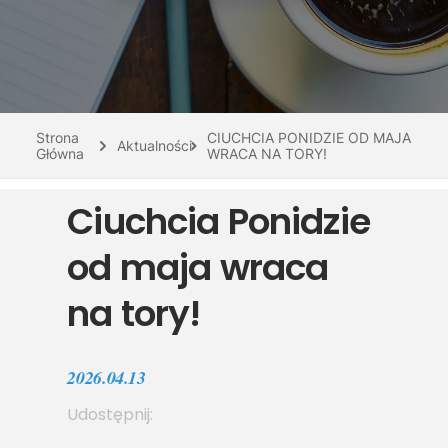
Do pobrania
Interaktywna mapa
Kontakt
Strona
CIUCHCIA PONIDZIE OD MAJA
Aktualności
Główna
WRACA NA TORY!
Ciuchcia Ponidzie
od maja wraca
na tory!
2026.04.13
Udostępnij: