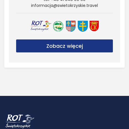
informacja@​swietokrzyskie.​travel
Zobacz więcej