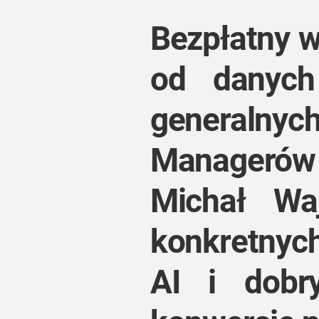
Bezpłatny w
od danych
generalnyc
Managerów 
Michał Wa
konkretnych
AI i dobr