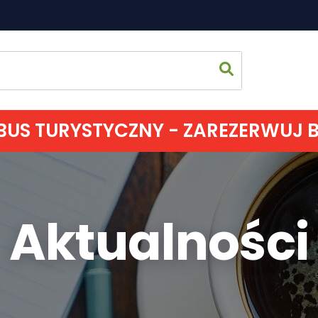
US TURYSTYCZNY - ZAREZERWUJ BIL
Strona 
Aktualności
Co zoba
Jak spęd
Gdzie s