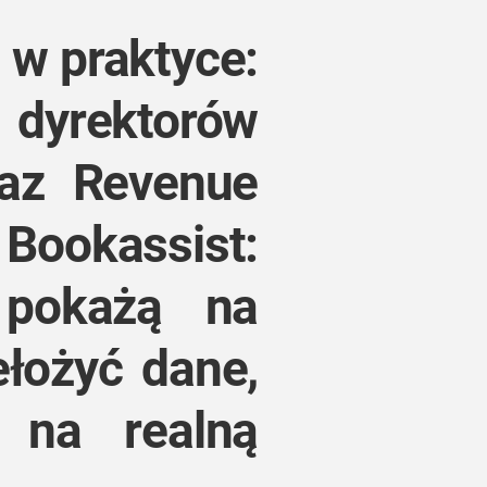
 w praktyce:
dyrektorów
raz Revenue
Bookassist:
 pokażą na
ełożyć dane,
 na realną