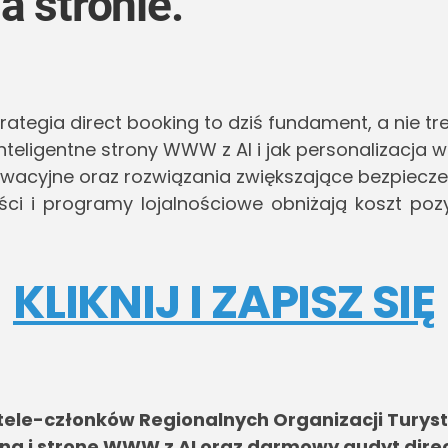
a stronie.
rategia direct booking to dziś fundament, a nie tr
inteligentne strony WWW z AI i jak personalizacja
wacyjne oraz rozwiązania zwiększające bezpieczeń
ości i programy lojalnościowe obniżają koszt pozy
KLIKNIJ I ZAPISZ SIĘ
ele-członków Regionalnych Organizacji Turys
ing i stronę WWW z AI oraz darmowy audyt dire