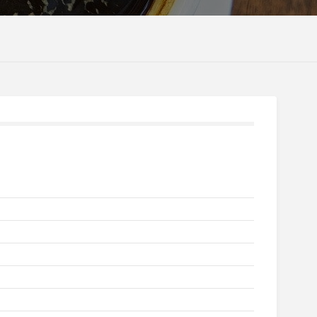
eść
je praktyczne
z imprez
ania
tywna mapa