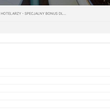
Gdzie zj
HOTELARZY - SPECJALNY BONUS DL...
Informac
Kalendar
Do pobr
Interak
Kontakt