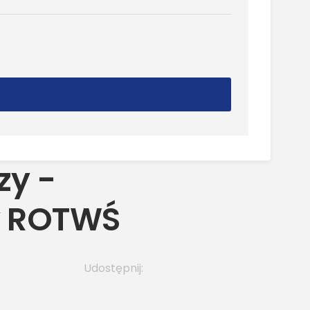
zy -
w ROTWŚ
Udostępnij: