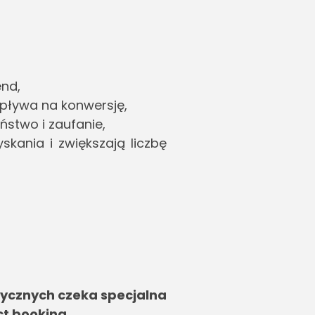
end,
 wpływa na konwersję,
stwo i zaufanie,
skania i zwiększają liczbę
tycznych czeka specjalna
ct booking.