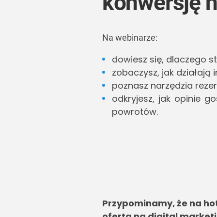
konwersję n
Na webinarze:
dowiesz się, dlaczego st
zobaczysz, jak działają 
poznasz narzędzia rezer
odkryjesz, jak opinie g
powrotów.
Przypominamy, że na hot
oferta na digital market