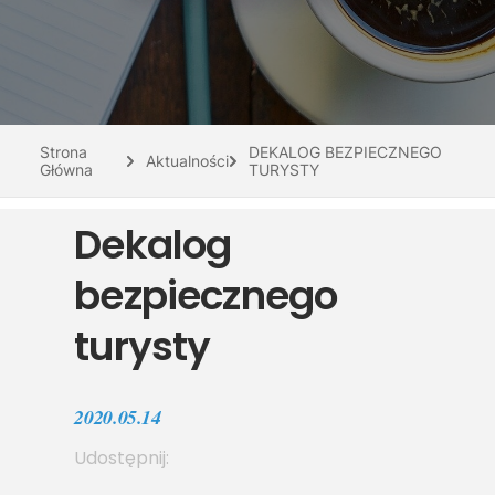
Do pobrania
Interaktywna mapa
Kontakt
Strona
DEKALOG BEZPIECZNEGO
Aktualności
Główna
TURYSTY
Dekalog
bezpiecznego
turysty
2020.05.14
Udostępnij: