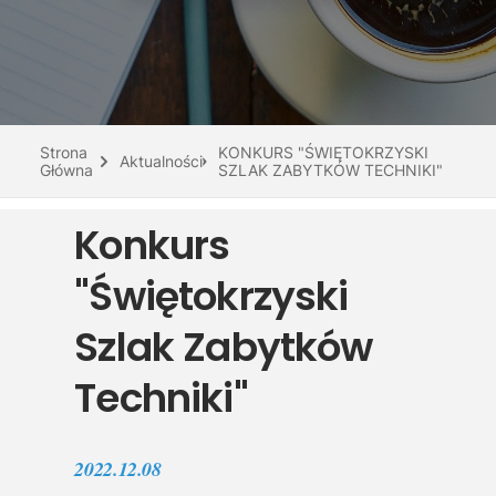
Do pobrania
Interaktywna mapa
Kontakt
Strona
KONKURS "ŚWIĘTOKRZYSKI
Aktualności
Główna
SZLAK ZABYTKÓW TECHNIKI"
Konkurs
"Świętokrzyski
Szlak Zabytków
Techniki"
2022.12.08