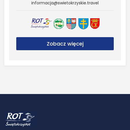
informacja@​swietokrzyskie.​travel
Zobacz więcej