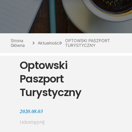
Do pobrania
Interaktywna mapa
Kontakt
Strona
OPTOWSKI PASZPORT
Aktualności
Główna
TURYSTYCZNY
Optowski
Paszport
Turystyczny
2020.08.03
Udostępnij: