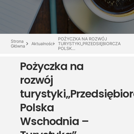
Do pobrania
Interaktywna mapa
Kontakt
POŻYCZKA NA ROZWÓJ
Strona
Aktualności
TURYSTYKI„PRZEDSIĘBIORCZA
Główna
POLSK...
Pożyczka na
rozwój
turystyki„Przedsiębio
Polska
Wschodnia –