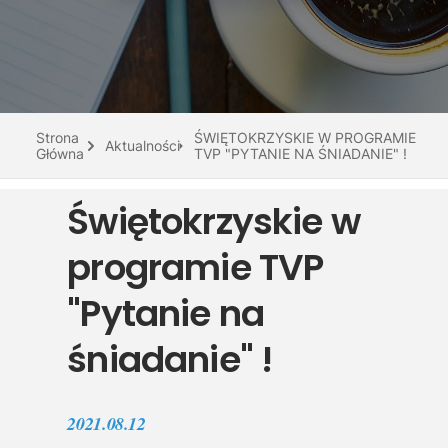
Do pobrania
Interaktywna mapa
Kontakt
Strona
ŚWIĘTOKRZYSKIE W PROGRAMIE
Aktualności
Główna
TVP "PYTANIE NA ŚNIADANIE" !
Świętokrzyskie w
programie TVP
"Pytanie na
śniadanie" !
2021.08.12