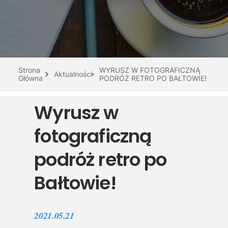
Do pobrania
Interaktywna mapa
Kontakt
Strona
WYRUSZ W FOTOGRAFICZNĄ
Aktualności
Główna
PODRÓŻ RETRO PO BAŁTOWIE!
Wyrusz w
fotograficzną
podróż retro po
Bałtowie!
2021.05.21