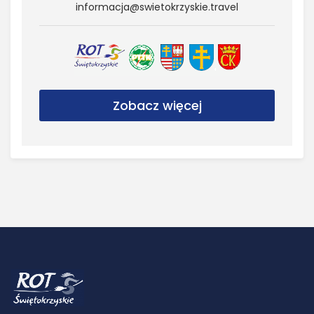
informacja@​swietokrzyskie.​travel
Zobacz więcej