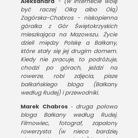
Aleksandra
- (w internecie wolę
być raczej Olką albo Olą)
Zagórska-Chabros - niskopienna
góralka z Gór Świętokrzyskich
mieszkająca na Mazowszu. Życie
dzieli między Polskę a Bałkany,
które stały się jej drugim domem.
Kiedy nie pracuje, to podróżuje,
chodzi po górach, jeździ na
rowerze, robi zdjęcia, pisze
bałkańskiego bloga (Bałkany
według Rudej) i przewodniki.
Marek Chabros
druga połowa
-
bloga Bałkany według Rudej.
Filmowiec, fotograf, zapalony
rowerzysta (w nieco bardziej