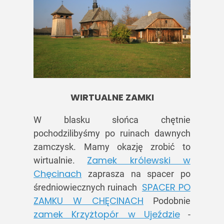
WIRTUALNE ZAMKI
W blasku słońca chętnie
pochodzilibyśmy po ruinach dawnych
zamczysk. Mamy okazję zrobić to
Zamek królewski w
wirtualnie.
Chęcinach
zaprasza na spacer po
SPACER PO
średniowiecznych ruinach
ZAMKU W CHĘCINACH
Podobnie
zamek Krzyżtopór w Ujeździe
-