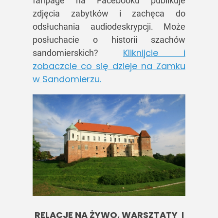
fanpage na Facebooku publikuje
zdjęcia zabytków i zachęca do
odsłuchania audiodeskrypcji. Może
posłuchacie o historii szachów
Kliknijcie i
sandomierskich?
zobaczcie co się dzieje na Zamku
w Sandomierzu.
RELACJE NA ŻYWO, WARSZTATY I